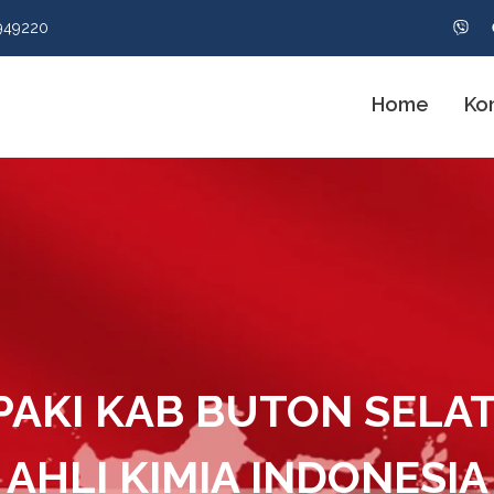
949220
Home
Ko
PAKI KAB BUTON SELA
AHLI KIMIA INDONESIA