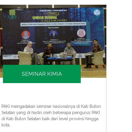
SEMINAR KIMIA
PAKI m
PAKI mengadakan seminar nasionalnya di Kab Buton
bersa
Selatan yang di hadiri oleh beberapa pengurus PAKI
teknol
di Kab Buton Selatan baik dari level provinsi hingga
kota.