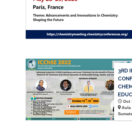
3RD 
CONF
CHEM
EDUC
Oct 
Aula 
Sumate