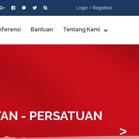
Login /
Registrasi
nferensi
Bantuan
Tentang Kami
TAN - PERSATUAN
>