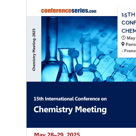
15TH
CONF
CHEM
May 
Paris
- Fran