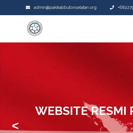
admin@pakikabbutonselatan.org
+68227
WEBSITE RESMI 
<