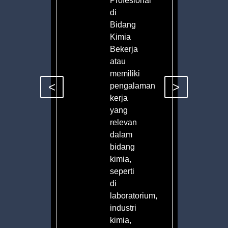
Profesional
di
Bidang
Kimia
Bekerja
atau
memiliki
<
>
pengalaman
n.
kerja
yang
relevan
dalam
bidang
kimia,
seperti
di
laboratorium,
industri
kimia,