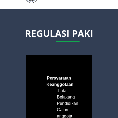
REGULASI PAKI
Persyaratan
Keanggotaan
-Latar
Belakang
an
Pendidikan
Calon
anggota