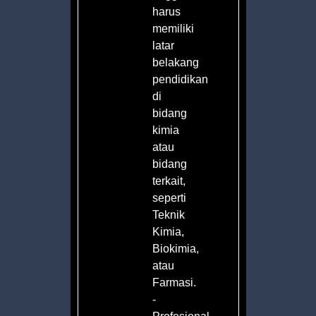
harus
kan
memiliki
latar
belakang
pendidikan
n
di
bidang
an
kimia
atau
bidang
terkait,
seperti
ian
Teknik
ian
Kimia,
an
Biokimia,
atau
Farmasi.
-